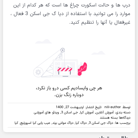
درب ها و حالت اسکورت چراغ ها است که هر کدام از این
موارد را می توانید با استفاده از دیا گ جی اسکن 3 فعال ،
غیرفعال یا آنها را تنظیم کنید.
توسط:
nili-author
تاریخ انتشار: اردیبهشت 27, 1400
دسته بندی:
آموزش آنلاین
,
آموزش کیا
,
جی اسکن 3
,
ویدئو های آموزشی
برای
دیدگاه‌ها
بسته هستند
ویدئو:
برچسب ها:
دیاگ جی اسکن 3
,
دیاگ کیا
,
دیاگ مولتی برند
,
عیب یابی کیا اسپورتیج
,
کیا
تنظیم
آپشن