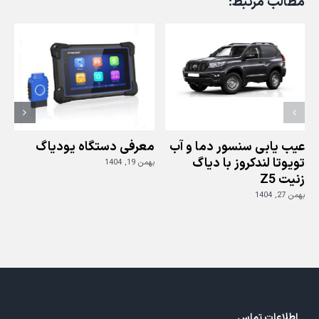
مطالب مرتبط:
های
مشتری
کیا
اسپرتیج
با
دیاگ
جی
اسکن
3
عیب یابی سنسور دما و آب
معرفی دستگاه یودیاگ
تویوتا لندکروز با دیاگ
بهمن 19, 1404
زنیت Z5
ز
بهمن 27, 1404
بهم
اطلاعات تماس