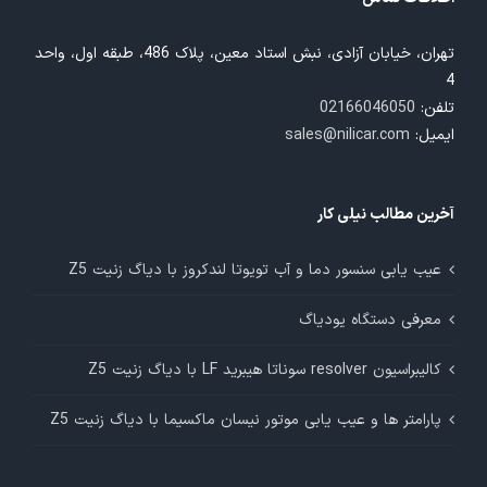
تهران، خیابان آزادی، نبش استاد معین، پلاک 486، طبقه اول، واحد
4
تلفن:
02166046050
ایمیل:
sales@nilicar.com
آخرین مطالب نیلی کار
عیب یابی سنسور دما و آب تویوتا لندکروز با دیاگ زنیت Z5
معرفی دستگاه یودیاگ
کالیبراسیون resolver سوناتا هیبرید LF با دیاگ زنیت Z5
پارامتر ها و عیب یابی موتور نیسان ماکسیما با دیاگ زنیت Z5