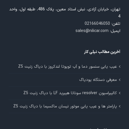
تهران، خیابان آزادی، نبش استاد معین، پلاک 486، طبقه اول، واحد
4
تلفن:
02166046050
ایمیل:
sales@nilicar.com
آخرین مطالب نیلی کار
عیب یابی سنسور دما و آب تویوتا لندکروز با دیاگ زنیت Z5
معرفی دستگاه یودیاگ
کالیبراسیون resolver سوناتا هیبرید LF با دیاگ زنیت Z5
پارامتر ها و عیب یابی موتور نیسان ماکسیما با دیاگ زنیت Z5