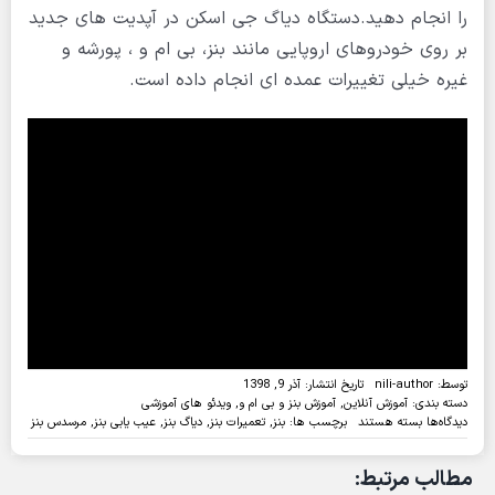
را انجام دهید.دستگاه دیاگ جی اسکن در آپدیت های جدید
بر روی خودروهای اروپایی مانند بنز، بی ام و ، پورشه و
غیره خیلی تغییرات عمده ای انجام داده است.
توسط:
nili-author
تاریخ انتشار: آذر 9, 1398
دسته بندی:
آموزش آنلاین
,
آموزش بنز و بی ام و
,
ویدئو های آموزشی
برای
دیدگاه‌ها
بسته هستند
برچسب ها:
بنز
,
تعمیرات بنز
,
دیاگ بنز
,
عیب یابی بنز
,
مرسدس بنز
ویدئو:
شناسایی
مطالب مرتبط:
خودکار