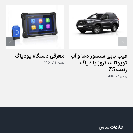
مرسدس
بنز
E280
توسط
دیاگ
جی
اسکن
2
عیب یابی سنسور دما و آب
معرفی دستگاه یودیاگ
تویوتا لندکروز با دیاگ
بهمن 19, 1404
زنیت Z5
ز
بهمن 27, 1404
بهم
اطلاعات تماس