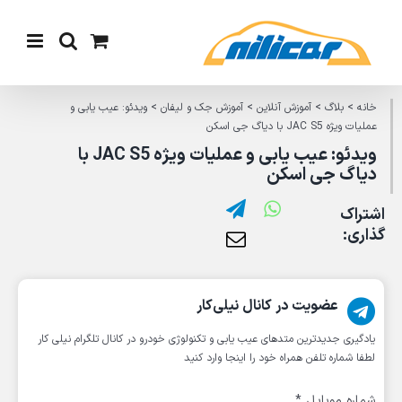
Ski
t
conten
خانه
>
بلاگ
>
آموزش آنلاین
>
آموزش جک و لیفان
>
ویدئو: عیب یابی و
عملیات ویژه JAC S5 با دیاگ جی اسکن
ویدئو: عیب یابی و عملیات ویژه JAC S5 با
دیاگ جی اسکن
اشتراک
گذاری:
عضویت در کانال نیلی‌کار
یادگیری جدیدترین متد‌های عیب یابی‌ و تکنولوژی خودرو در کانال تلگرام نیلی کار
لطفا شماره تلفن همراه خود را اینجا وارد کنید
شماره موبایل
*