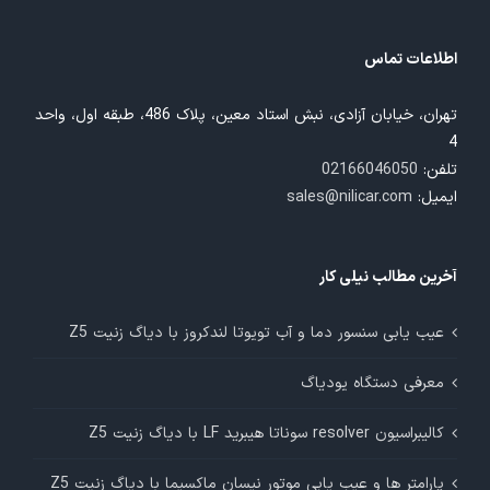
اطلاعات تماس
تهران، خیابان آزادی، نبش استاد معین، پلاک 486، طبقه اول، واحد
4
تلفن:
02166046050
ایمیل:
sales@nilicar.com
آخرین مطالب نیلی کار
عیب یابی سنسور دما و آب تویوتا لندکروز با دیاگ زنیت Z5
معرفی دستگاه یودیاگ
کالیبراسیون resolver سوناتا هیبرید LF با دیاگ زنیت Z5
پارامتر ها و عیب یابی موتور نیسان ماکسیما با دیاگ زنیت Z5