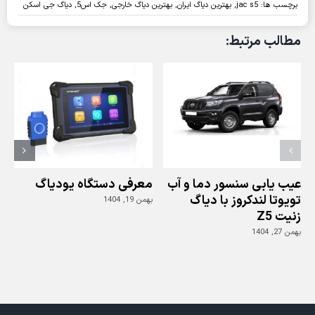
ویدئو:
برچسب ها:
jac s5
,
بهترین دیاگ ایران
,
بهترین دیاگ خارجی
,
جک اس5
,
دیاگ جی اسکن
عیب
یابی
مطالب مرتبط:
و
عملیات
ویژه
JAC
S5
با
دیاگ
جی
اسکن
عیب یابی سنسور دما و آب
معرفی دستگاه یودیاگ
تویوتا لندکروز با دیاگ
بهمن 19, 1404
زنیت Z5
ز
بهمن 27, 1404
بهم