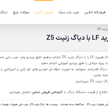
فروشگاه آنلاین
عیب یاب سبک
آموزش آنلاین
سوالات رایج
دیاگ
امروز در این ویدیو قصد داریم نحوه کالیبراسیون resolver سوناتا هیبرید LF را با دیاگ زنیت Z5 انجام بدهیم. طبق ویدیو وارد ع
 ویژه مراحل را طبق ویدیو آموزشی انجام دهید .
یباشد. با این دیاگ قدرتمند میتوانید به صورت حرفه ای خودرو های کره ژاپن و آمریکایی ر
ته باشید .
 اطلاع از قیمت دستگاه دیاگ با
کارشناس فروش تماس
حاصل بفرمایید.
برای
زش هیوندا
,
زنیت Z5
دیدگاه‌ها
بسته هستند
برچسب ها:
دیاگ زنیت Z5
,
عیب یابی هیوندا
,
هیوندا سو