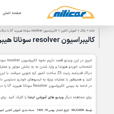
Ski
t
صفحه اصلی
conten
خانه
>
بلاگ
>
آموزش آنلاین
>
کالیبراسیون resolver سوناتا هیبرید LF با دیاگ زنیت Z5
کالیبراسیون resolver سوناتا هیبرید LF با دیاگ زنیت Z5
انتحخاب خوردو هیوندا و وارد شدن به به بخش موتور و عملیات
دیاگ قدرتمند زنیت Z5 ساخت کشور کره جنوبی م
کنید و همینطور با عملیات ویژه به ایسیوهای خودرو دسترسی داش
در ادامه به ببرسی کالیبراسیون Resolver سوناتا هیبرید LF با دیاگ زنیت Z5 میپردازیم .
برای مشاهده دیگر
ویدیو های آموزشی اینجا
را کلیک کنید. برای
توسط:
NILICARN
تاریخ انتشار: بهمن 18, 1404
دسته بندی:
آموزش آنلاین
,
آمو