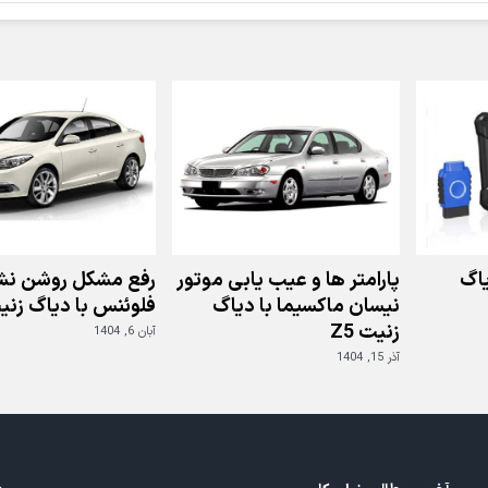
کالیبراسیون
resolver
سوناتا
هیبرید
LF
با
دیاگ
زنیت
Z5
اگ
پارامتر ها و عیب یابی موتور
رفع مشکل روشن نش
نیسان ماکسیما با دیاگ
فلوئنس با دیاگ زنیت 
زنیت Z5
آبان 6, 1404
آذر 15, 1404