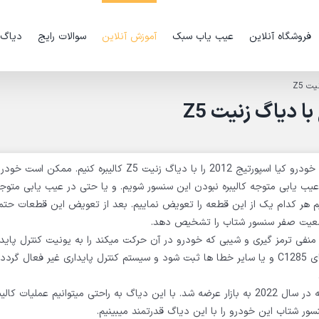
فروشگاه آنلاین
عیب یاب سبک
آموزش آنلاین
سوالات رایج
دیاگ
ت Z5
 دیاگ زنیت Z5
در این ویدیو قصد داریم سنسور شتاب G سیستم کنترل پایداری خودرو کیا اسپورتیج 2012 را با دیاگ زنیت Z5 کالی
عیب یابی متوجه کالیبره نبودن این سنسور شویم. و یا حتی در عیب یابی متوج
م هر کدام یک از این قطعه را تعویض نماییم. بعد از تعویض این قطعات حتما
 وضعیت صفر سنسور شتاب را تشخیص دهد.
نفی ترمز گیری و شیبی که خودرو در آن حرکت میکند را به یونیت کنترل پاید
دهد. و در صورتی که این سنسور کالیبره نباشد ممکن است خطای C1285 و یا سایر خطا ها ثبت شود و سیستم کنترل پایداری غیر ف
است که در سال 2022 به بازار عرضه شد. با این دیاگ به راحتی میتوانیم عملیات کالی
سور شتاب این خودرو را با این دیاگ قدرتمند میبینیم.