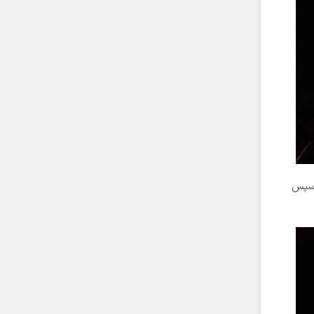
بلی ” را لمس میکنیم. همنچنین میتوانیم این خودرو را از منو “KIA GENERAL” و سپس