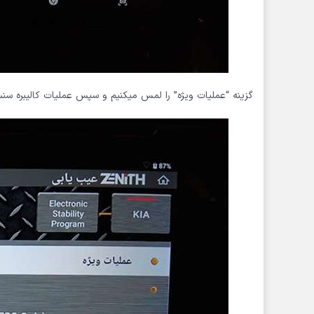
گزینه “عملیات ویژه” را لمس میکنیم و سپس عملیات کالیبره سنسور شتاب یا itudunal G Sensor Calibration