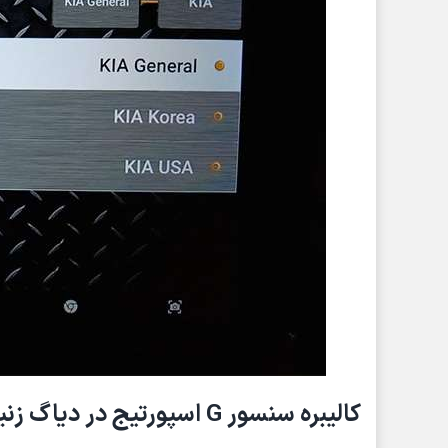
کالیبره سنسور G اسپورتیج در دیاگ زنیت