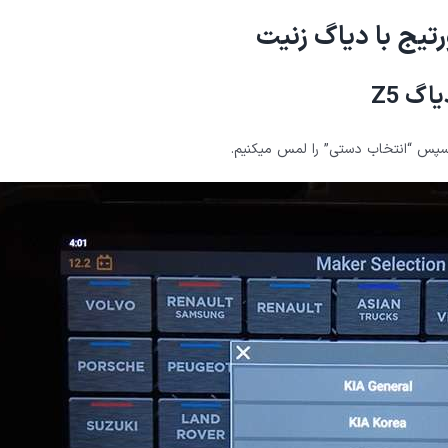
رتیج با دیاگ زنیت