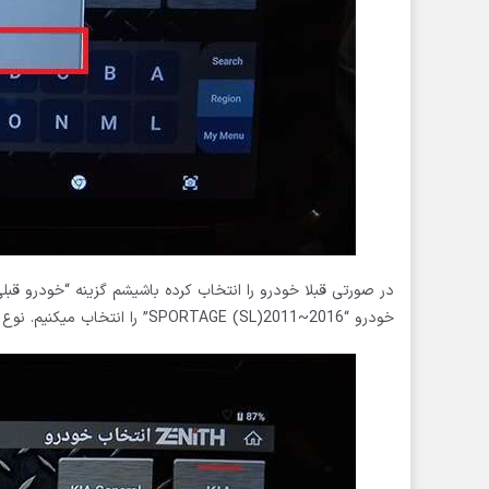
خودرو “SPORTAGE (SL)2011~2016” را انتخاب میکنیم. نوع موتور را G 2.4 DOHC انتخاب میکنیم.