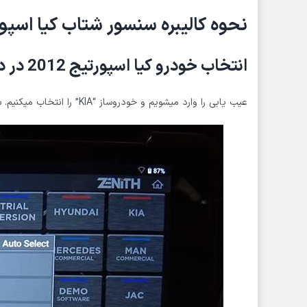
نحوه کالیبره سنسور شتاب کیا اسپو
انتخاب خودرو کیا اسپورتیج 2012 در دیاگ Z5
عیب یابی را وارد میشویم و خودروساز “KIA” را انتخاب میکنیم. سپس “انتخاب دستی” را لمس میکنیم.