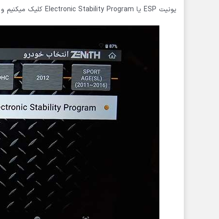
یونیت ESP یا Electronic Stability Program کلیک میکنیم و سپس تایید می نماییم.