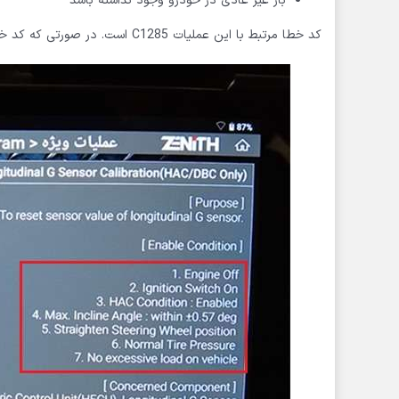
بار غیر عادی در خودرو وجود نداشته باشد
کد خطا مرتبط با این عملیات C1285 است. در صورتی که کد خطا C1285 را در قسمت عیب یابی مشاهده کردیم اقدام به انجام این عملیات میکنیم.