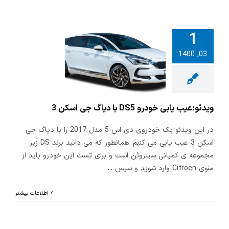
1
03, 1400
و:عیب یابی
خودرو DS5 با دیاگ
اسکن 3
ویدئو:عیب یابی خودرو DS5 با دیاگ جی اسکن 3
در این ویدئو یک خودروی دی اس 5 مدل 2017 را با دیاگ جی
اسکن 3 عیب یابی می کنیم. همانطور که می دانید برند DS زیر
مجموعه ی کمپانی سیتروئن است و برای تست این خودرو باید از
منوی Citroen وارد شوید و سپس
...
اطلاعات بیشتر