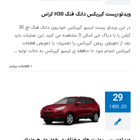
ویدئو:ریست گیربکس دانگ فنگ H30 کراس
در این ویدئو ریست ایسیو گیربکس خودروی دانگ فنگ اچ 30
کراس را با دیاگ جی اسکن 3 مشاهده می کنید. این عملیات باید
بعد از تعویض روغن گیربکس یا تعمیرات یا تعویض قطعات
گیربکس انجام شود تا حافظه ی ایسیو گیربکس به حالت اولیه
...
اطلاعات بیشتر
29
بررسی یونیت
03, 1400
مختلف در
ی هیوندای
توسان
ویدئو:بررسی یونیت های مختلف در خودروی هیوندای