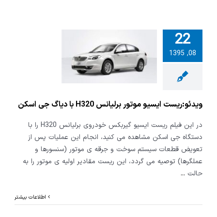
22
:ریست ایسیو
08, 1395
موتور برلیانس H320
اگ جی اسکن
ویدئو:ریست ایسیو موتور برلیانس H320 با دیاگ جی اسکن
در این فیلم ریست ایسیو گیربکس خودروی برلیانس H320 را با
دستگاه جی اسکن مشاهده می کنید، انجام این عملیات پس از
تعویض قطعات سیستم سوخت و جرقه ی موتور (سنسورها و
عملگرها) توصیه می گردد، این ریست مقادیر اولیه ی موتور را به
حالت
...
اطلاعات بیشتر