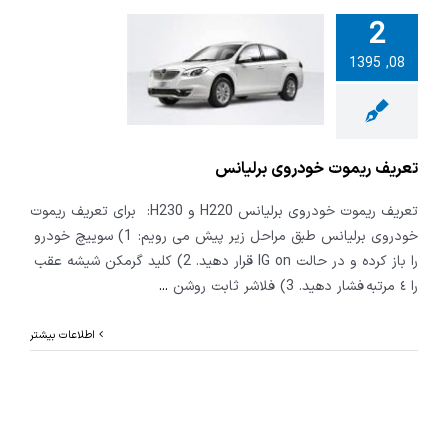
2
08, 1395
یف ریموت
ی برلیانس
تعریف ریموت خودروی برلیانس
تعریف ریموت خودروی برلیانس H220 و H230: برای تعریف ریموت
خودروی برلیانس طبق مراحل زیر پیش می رویم: 1) سوييچ خودرو
را باز كرده و در حالت IG on قرار دهید. 2) کلید گرمكن شيشه عقب
را ٤ مرتبه فشار دهيد. 3) فلاشر ثابت روشن
...
اطلاعات بیشتر