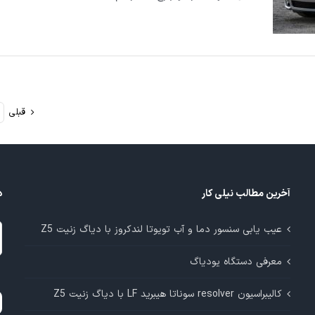
قبلی
آخرین مطالب نیلی کار
د
د
عیب یابی سنسور دما و آب تویوتا لندکروز با دیاگ زنیت Z5
م
معرفی دستگاه یودیاگ
آ
کالیبراسیون resolver سوناتا هیبرید LF با دیاگ زنیت Z5