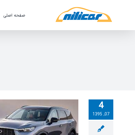
Ski
t
صفحه اصلی
conten
4
07, 1395
ویدئو:فعال کردن آپشن Auto Driver