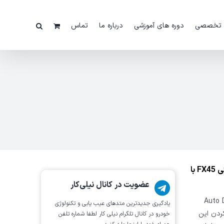
 تخصصی
دوره های آموزشی
درباره ما
تماس
ویدئو:فعال کردن آپشن Auto Driver Position اینفینیتی FX45 با
عضویت در کانال نیلی‌کار
Auto Drive po
یادگیری جدیدترین متد‌های عیب یابی‌ و تکنولوژی
فعال کردن این
خودرو در کانال تلگرام نیلی کار لطفا شماره تلفن