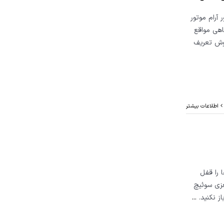
 آرام موتور
ستشوی دریچه گاز ۲) تعویض دریچه گاز ۳) گاهی مواقع
روش تعریف
اطلاعات بیشتر
 را قفل
اخل مغزی سوئیچ
از نکنید.
...