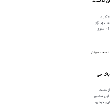
ان ماکسیما
وتور یا
 دور آرام
در خودروی ماکسیما می توانید مطابق مراحل زیر پیش بروید : 1- منوی
اطلاعات بیشتر
دیاگ جی
از دست
شن میشود و تا این سنسور
ری خودرو