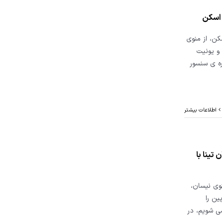
 اسکن
کن، از منوی
ا انتخاب می کنیم، و سپس 16 پین، و یونیت
 ABS، گزینه ی کالیبره ی سنسور
اطلاعات بیشتر
تینا با
وی نیسان،
ن الملل یا international را انتخاب کنیم، سپس 16 پین را
ی شویم، در