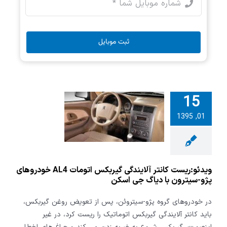
ثبت موبایل
:ریست کانتر
15
دگی گیربکس
01, 1395
اتومات AL4
وهای پژو-
 با دیاگ جی
اسکن
ویدئو:ریست کانتر آلایندگی گیربکس اتومات AL4 خودروهای
پژو-سیترون با دیاگ جی اسکن
در خودروهای گروه پژو-سیتروئن، پس از تعویض روغن گیربکس،
باید کانتر آلایندگی گیربکس اتوماتیک را ریست کرد، در غیر