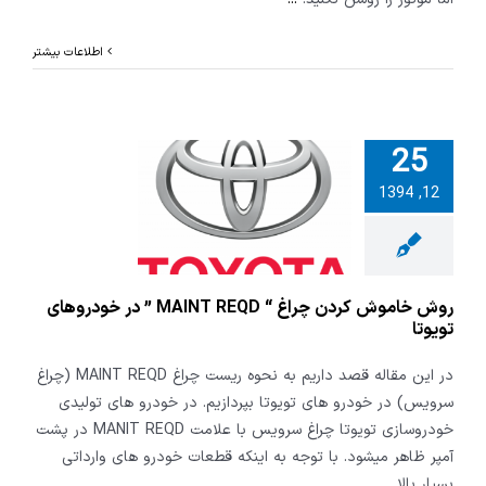
اطلاعات بیشتر
25
اموش کردن
12, 1394
راغ “ MAINT REQD
 خودروهای
تویوتا
روش خاموش کردن چراغ “ MAINT REQD ” در خودروهای
تویوتا
در این مقاله قصد داریم به نحوه ریست چراغ MAINT REQD (چراغ
سرویس) در خودرو های تویوتا بپردازیم. در خودرو های تولیدی
خودروسازی تویوتا چراغ سرویس با علامت MANIT REQD در پشت
آمپر ظاهر میشود. با توجه به اینکه قطعات خودرو های وارداتی
بسیار بالا
...