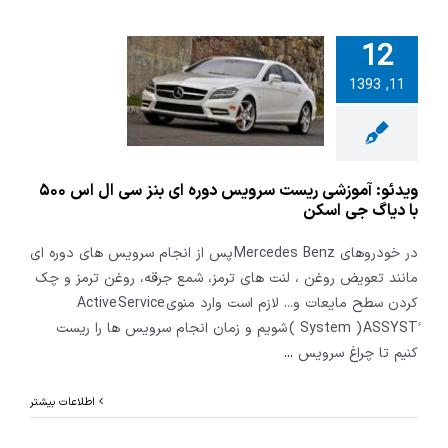
12
آموزشی ریست
11, 1393
دوره ای بنز
سی ال اس ۵۰۰ با
 جی اسکن
ویدئو: آموزشی ریست سرویس دوره ای بنز سی ال اس ۵۰۰
با دیاگ جی اسکن
در خودروهای Mercedes Benz پس از انجام سرویس های دوره ای
مانند تعویض روغن ، لنت های ترمز، شمع جرقه، روغن ترمز و چک
کردن سطح مایعات و... لازم است وارد منوی Active Service
System ) ASSYSTََ ) شویم و زمان انجام سرویس ها را ریست
کنیم تا چراغ سرویس
...
اطلاعات بیشتر