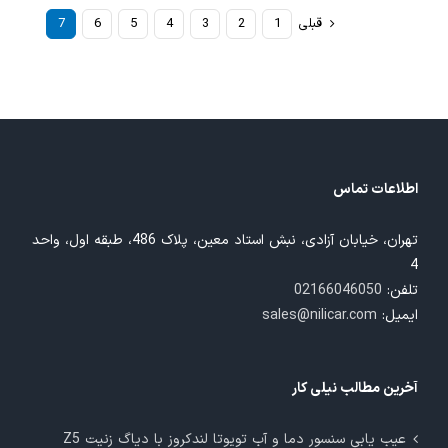
قبلی
1
2
3
4
5
6
7
اطلاعات تماس
تهران، خیابان آزادی، نبش استاد معین، پلاک 486، طبقه اول، واحد
4
تلفن:
02166046050
ایمیل:
sales@nilicar.com
آخرین مطالب نیلی کار
عیب یابی سنسور دما و آب تویوتا لندکروز با دیاگ زنیت Z5