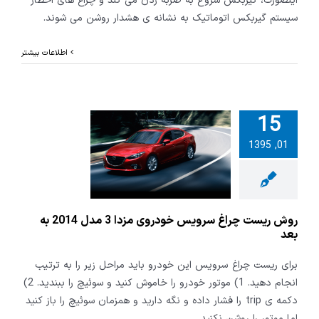
اینصورت، گیربکس شروع به ضربه زدن می کند و چراغ های اخطار
سیستم گیربکس اتوماتیک به نشانه ی هشدار روشن می شوند.
اطلاعات بیشتر
15
ریست چراغ
01, 1395
س خودروی
مزدا 3 مدل 2014 به
بعد
روش ریست چراغ سرویس خودروی مزدا 3 مدل 2014 به
بعد
برای ریست چراغ سرویس این خودرو باید مراحل زیر را به ترتیب
انجام دهید. 1) موتور خودرو را خاموش کنید و سوئیچ را ببندید. 2)
دکمه ی trip را فشار داده و نگه دارید و همزمان سوئیچ را باز کنید
اما موتور را روشن نکنید.
...