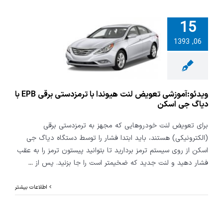
15
و:آموزشی
06, 1393
لنت هیوندا
مزدستی برقی
EP با دیاگ جی
اسکن
ویدئو:آموزشی تعویض لنت هیوندا با ترمزدستی برقی EPB با
دیاگ جی اسکن
برای تعویض لنت خودروهایی که مجهز به ترمزدستی برقی
(الکترونیکی) هستند، باید ابتدا فشار را توسط دستگاه دیاگ جی
اسکن از روی سیستم ترمز بردارید تا بتوانید پیستون ترمز را به عقب
فشار دهید و لنت جدید که ضخیمتر است را جا بزنید. پس از
...
اطلاعات بیشتر