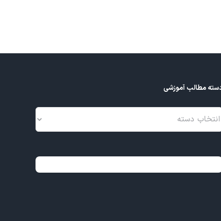
سته مطالب آموزشی
سته
طالب
موزشی