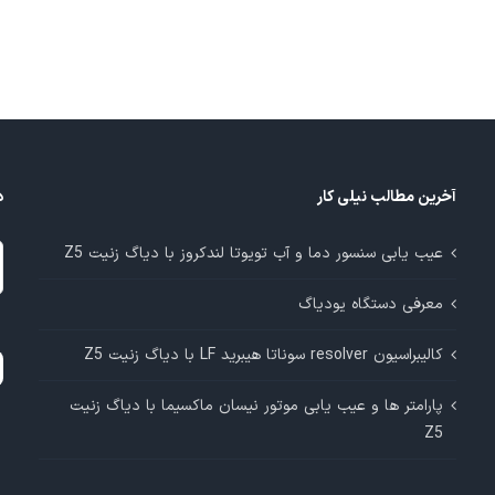
می
باشد.
گزینه
ها
ممکن
است
در
آخرین مطالب نیلی کار
د
صفحه
محصول
د
عیب یابی سنسور دما و آب تویوتا لندکروز با دیاگ زنیت Z5
انتخاب
م
شوند
معرفی دستگاه یودیاگ
آ
کالیبراسیون resolver سوناتا هیبرید LF با دیاگ زنیت Z5
پارامتر ها و عیب یابی موتور نیسان ماکسیما با دیاگ زنیت
Z5