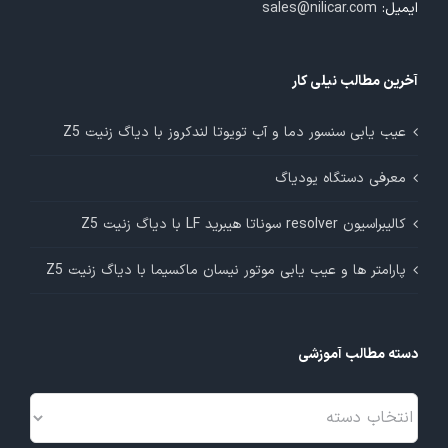
ایمیل:
sales@nilicar.com
آخرین مطالب نیلی کار
عیب یابی سنسور دما و آب تویوتا لندکروز با دیاگ زنیت Z5
معرفی دستگاه یودیاگ
کالیبراسیون resolver سوناتا هیبرید LF با دیاگ زنیت Z5
پارامتر ها و عیب یابی موتور نیسان ماکسیما با دیاگ زنیت Z5
دسته مطالب آموزشی
دسته
مطالب