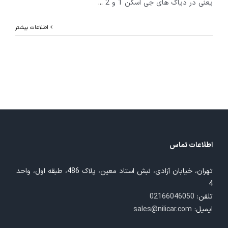
یعنی در دیاگ های جی اسکن 1 و 2
...
اطلاعات بیشتر
اطلاعات تماس
تهران، خیابان آزادی، نبش استاد معین، پلاک 486، طبقه اول، واحد
4
تلفن:
02166046050
ایمیل:
sales@nilicar.com