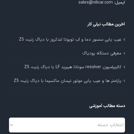
ایمیل:
sales@nilicar.com
آخرین مطالب نیلی کار
عیب یابی سنسور دما و آب تویوتا لندکروز با دیاگ زنیت Z5
معرفی دستگاه یودیاگ
کالیبراسیون resolver سوناتا هیبرید LF با دیاگ زنیت Z5
پارامتر ها و عیب یابی موتور نیسان ماکسیما با دیاگ زنیت Z5
دسته مطالب آموزشی
دسته
مطالب