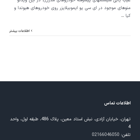
عیب یابی سیستمهای پیشرفته خودروهای مدرن). در این ویدئو
منوهای موجود در ای سی یو ایموبیلایزر روی خودروهای هیوندا و
کیا
...
اطلاعات بیشتر
اطلاعات تماس
تهران، خیابان آزادی، نبش استاد معین، پلاک 486، طبقه اول، واحد
4
تلفن:
02166046050