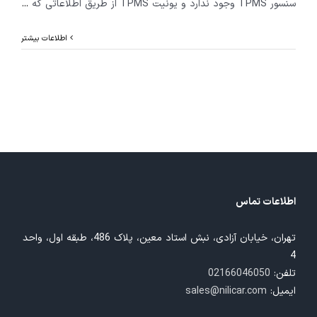
سنسور TPMS وجود ندارد و یونیت TPMS از طریق اطلاعاتی که
...
اطلاعات بیشتر
اطلاعات تماس
تهران، خیابان آزادی، نبش استاد معین، پلاک 486، طبقه اول، واحد
4
تلفن:
02166046050
ایمیل:
sales@nilicar.com