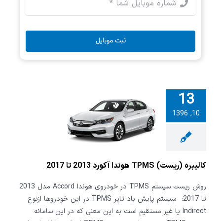
ثبت موبایل
13
10, 1396
بره (ریست)
TPMS هوندا آکورد
2017
کالیبره (ریست) TPMS هوندا آکورد 2013 تا 2017
روش ریست سیستم TPMS در خودروی هوندا Accord مدل 2013
تا 2017: سیستم پایش باد تایر TPMS در این خودروها ازنوع
Indirect یا غیر مستقیم است به این معنی که در این سامانه