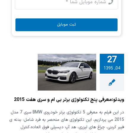
ثبت موبایل
27
04, 1395
:معرفی پنج
ی برتر بی ام و
ت 2015
ویدئو:معرفی پنج تکنولوژی برتر بی ام و سری هفت 2015
در این فیلم به معرفی 5 تکنولوژی برتر خودروی BMW سری 7 مدل
2015 می پردازیم، این تکنولوژی های منحصر به فرد شامل: بدنه ی
فیبر کربنی، چراغ های لیزری، هد آپ دیسپلی فوق العاده،کنترل