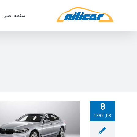
Ski
t
صفحه اصلی
conten
8
03, 1395
ویدئو:عملیات ویژه ی EMF یا
ترمزدستی برقی BMW سری ۵ مدل