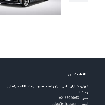
اطلاعات تماس
تهران، خیابان آزادی، نبش استاد معین، پلاک 486، طبقه اول،
واحد 4
تلفن:
02166046050
ایمیل:
sales@nilicar.com