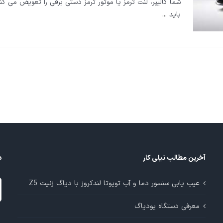
شما کالیپر، لنت ترمز یا موتور ترمز دستی برقی را تعویض می کنی
باید
...
آخرین مطالب نیلی کار
د
د
عیب یابی سنسور دما و آب تویوتا لندکروز با دیاگ زنیت Z5
م
معرفی دستگاه یودیاگ
آ