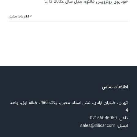
خودروی رولزویس فانتوم مدل سال 2002 تا
...
اطلاعات بیشتر
اطلاعات تماس
تهران، خیابان آزادی، نبش استاد معین، پلاک 486، طبقه اول، واحد
4
تلفن:
02166046050
ایمیل:
sales@nilicar.com