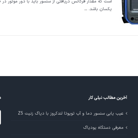
است که مقدار فرکانس دریافتی از سنسور باید با دور موتور در 
یکسان باشد.
...
آخرین مطالب نیلی کار
د
د
عیب یابی سنسور دما و آب تویوتا لندکروز با دیاگ زنیت Z5
م
معرفی دستگاه یودیاگ
آ