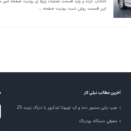
انتخاب کرده و وارد قسمت عملیات ویژه ی یونیت صفحه آمپر م
این قسمت روش تست یونیت صفحه
...
آخرین مطالب نیلی کار
د
د
عیب یابی سنسور دما و آب تویوتا لندکروز با دیاگ زنیت Z5
م
معرفی دستگاه یودیاگ
آ