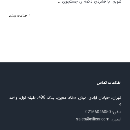
شویم، با فشردن دکمه ی جستجوی
...
اطلاعات بیشتر
اطلاعات تماس
تهران، خیابان آزادی، نبش استاد معین، پلاک 486، طبقه اول، واحد
4
تلفن:
02166046050
ایمیل:
sales@nilicar.com