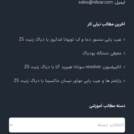
ایمیل:
sales@nilicar.com
آخرین مطالب نیلی کار
عیب یابی سنسور دما و آب تویوتا لندکروز با دیاگ زنیت Z5
معرفی دستگاه یودیاگ
کالیبراسیون resolver سوناتا هیبرید LF با دیاگ زنیت Z5
پارامتر ها و عیب یابی موتور نیسان ماکسیما با دیاگ زنیت Z5
دسته مطالب آموزشی
دسته
مطالب