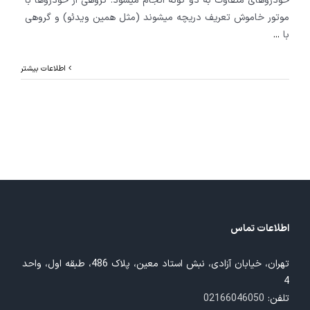
خودروهای متفاوت به دو گونه انجام میشود: گروهی از خودروها با
موتور خاموش تعریف دریچه میشوند (مثل همین ویدئو) و گروهی
با
...
اطلاعات بیشتر
اطلاعات تماس
تهران، خیابان آزادی، نبش استاد معین، پلاک 486، طبقه اول، واحد
4
تلفن:
02166046050