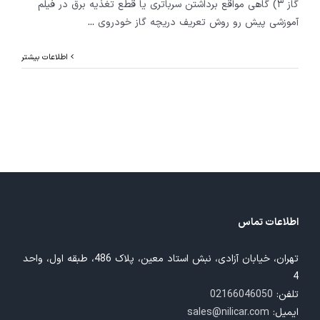
گاز ۳) گاهی مواقع برداشتن سرباتری یا قطع تغذیه برق در فیلم
آموزشی پیش رو روش تعریف دریچه گاز خودروی
...
اطلاعات بیشتر
اطلاعات تماس
تهران، خیابان آزادی، نبش استاد معین، پلاک 486، طبقه اول، واحد
4
تلفن:
02166046050
ایمیل:
sales@nilicar.com