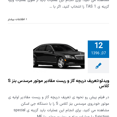
مشاهده می کنید، برای انجام این عملیات باید از منوی عملیات ویژه
گزینه ی TAS 1 را انتخاب کنید، اگر با
...
اطلاعات بیشتر
12
تعریف دریچه
07, 1396
ریست مقادیر
موتور مرسدس بنز S
کلاس
ویدئو:تعریف دریچه گاز و ریست مقادیر موتور مرسدس بنز S
کلاس
در فیلم پیش رو نحوه ی تعریف دریچه گاز و ریست مقادیر اولیه ی
موتور خودروی مرسدس بنز کلاس S را با دستگاه جی اسکن
مشاهده می کنید، برای انجام این عملیات باید گزینه ی special
function یا عملیات ویژه ی یونیت موتور یا ME
...