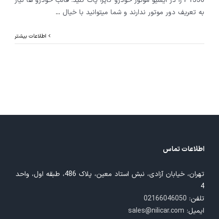
P1336 را در ایسیو موتور خودرو کاپرا پاک کنید. قالب خودرو ها نیاز
به تعریف دور موتور ندارند و شما میتوانید با خیال
...
اطلاعات بیشتر
اطلاعات تماس
تهران، خیابان آزادی، نبش استاد معین، پلاک 486، طبقه اول، واحد
4
تلفن:
02166046050
ایمیل:
sales@nilicar.com