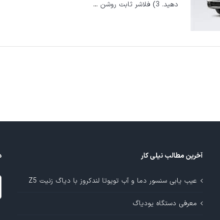
دهيد. 3) فلاشر ثابت روشن
...
آخرین مطالب نیلی کار
د
د
عیب یابی سنسور دما و آب تویوتا لندکروز با دیاگ زنیت Z5
م
معرفی دستگاه یودیاگ
آ