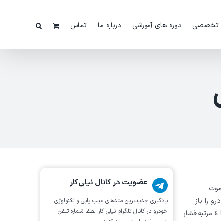
 تخصصی
دوره های آموزشی
درباره ما
تماس
عضویت در کانال نیلی‌کار
تعریف ریموت
رویم: 1) سوييچ خودرو را باز
یادگیری جدیدترین متد‌های عیب یابی‌ و تکنولوژی
خودرو در کانال تلگرام نیلی کار لطفا شماره تلفن
كرده و در حالت IG on قرار دهید. 2) کلید گرمكن شيشه عقب را ٤ مرتبه فشار