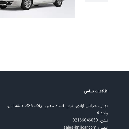
اطلاعات تماس
تهران، خیابان آزادی، نبش استاد معین، پلاک 486، طبقه اول،
واحد 4
تلفن:
02166046050
ایمیل:
sales@nilicar.com