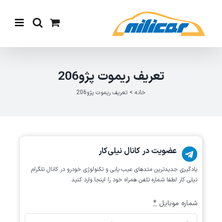
Ski
t
conten
تعریف ریموت پژو206
خانه
>
تعریف ریموت پژو206
عضویت در کانال نیلی‌کار
یادگیری جدیدترین متد‌های عیب یابی‌ و تکنولوژی خودرو در کانال تلگرام
نیلی کار لطفا شماره تلفن همراه خود را اینجا وارد کنید
شماره موبایل
*