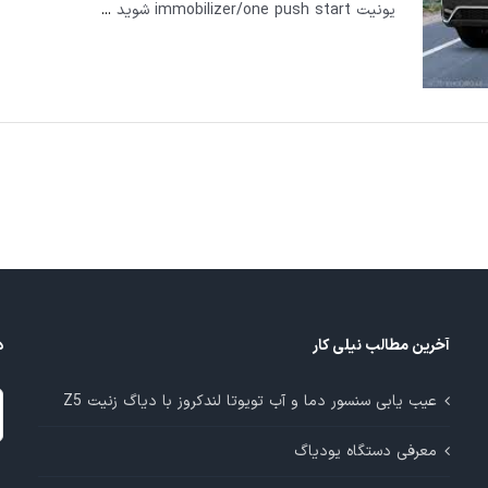
یونیت immobilizer/one push start شوید
...
آخرین مطالب نیلی کار
د
د
عیب یابی سنسور دما و آب تویوتا لندکروز با دیاگ زنیت Z5
م
معرفی دستگاه یودیاگ
آ