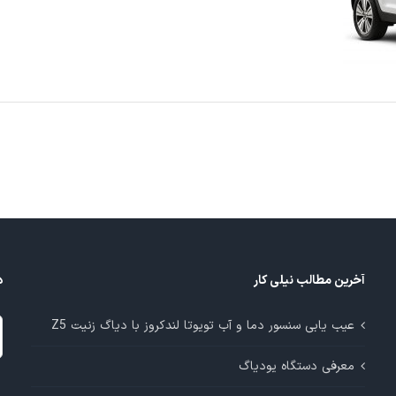
آخرین مطالب نیلی کار
د
د
عیب یابی سنسور دما و آب تویوتا لندکروز با دیاگ زنیت Z5
م
معرفی دستگاه یودیاگ
آ