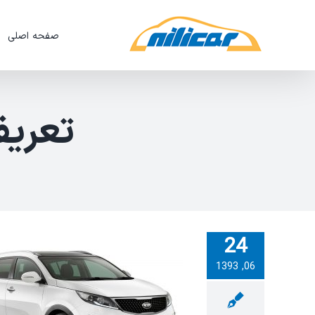
Ski
t
صفحه اصلی
conten
تعریف
24
06, 1393
ویدیو: تعریف کلید هوشمند (Smart