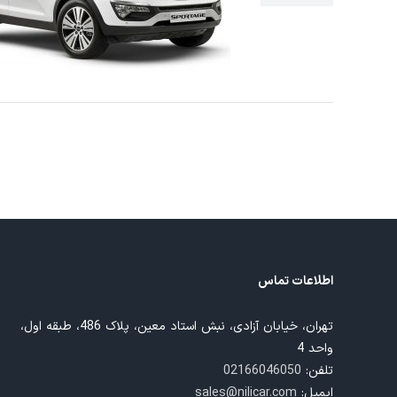
اطلاعات تماس
تهران، خیابان آزادی، نبش استاد معین، پلاک 486، طبقه اول،
واحد 4
تلفن:
02166046050
ایمیل:
sales@nilicar.com