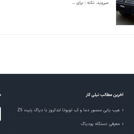
میروید. نکته : برای
...
آخرین مطالب نیلی کار
د
د
عیب یابی سنسور دما و آب تویوتا لندکروز با دیاگ زنیت Z5
م
معرفی دستگاه یودیاگ
آ