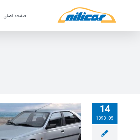
Ski
t
صفحه اصلی
conten
14
05, 1393
تعریف سوئیچ پژو ROA با دستگاه