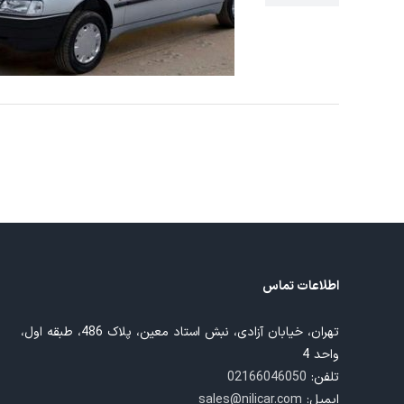
 جی اسکن
اطلاعات تماس
تهران، خیابان آزادی، نبش استاد معین، پلاک 486، طبقه اول،
واحد 4
تلفن:
02166046050
ایمیل:
sales@nilicar.com