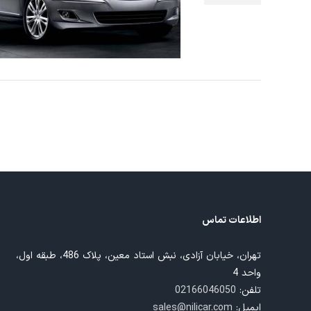
دای جنسیس
اطلاعات تماس
تهران، خیابان آزادی، نبش استاد معین، پلاک 486، طبقه اول،
واحد 4
تلفن:
02166046050
ایمیل:
sales@nilicar.com