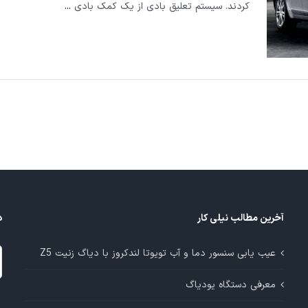
کردند. سیستم تعلیق بادی از یک کمک بادی
...
آخرین مطالب نیلی کار
د
د
عیب یابی سنسور دما و آب تویوتا لندکروز با دیاگ زنیت Z5
م
معرفی دستگاه یودیاگ
آ