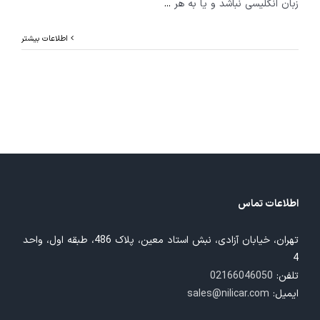
زبان انگلیسی نباشد و یا به هر
...
اطلاعات بیشتر
اطلاعات تماس
تهران، خیابان آزادی، نبش استاد معین، پلاک 486، طبقه اول، واحد
4
تلفن:
02166046050
ایمیل:
sales@nilicar.com