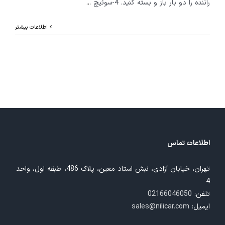
راننده را دو بار باز و بسته کنید. 4-سوئیچ
...
اطلاعات بیشتر
اطلاعات تماس
تهران، خیابان آزادی، نبش استاد معین، پلاک 486، طبقه اول، واحد
4
تلفن:
02166046050
ایمیل:
sales@nilicar.com