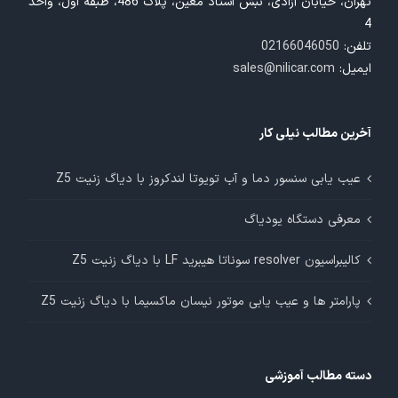
تهران، خیابان آزادی، نبش استاد معین، پلاک 486، طبقه اول، واحد
4
تلفن:
02166046050
ایمیل:
sales@nilicar.com
آخرین مطالب نیلی کار
عیب یابی سنسور دما و آب تویوتا لندکروز با دیاگ زنیت Z5
معرفی دستگاه یودیاگ
کالیبراسیون resolver سوناتا هیبرید LF با دیاگ زنیت Z5
پارامتر ها و عیب یابی موتور نیسان ماکسیما با دیاگ زنیت Z5
دسته مطالب آموزشی