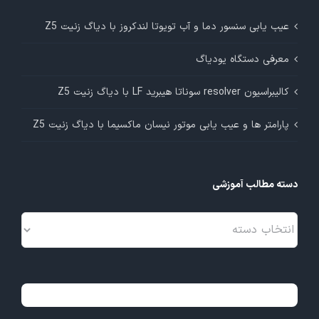
عیب یابی سنسور دما و آب تویوتا لندکروز با دیاگ زنیت Z5
معرفی دستگاه یودیاگ
کالیبراسیون resolver سوناتا هیبرید LF با دیاگ زنیت Z5
پارامتر ها و عیب یابی موتور نیسان ماکسیما با دیاگ زنیت Z5
دسته مطالب آموزشی
دسته
مطالب
آموزشی