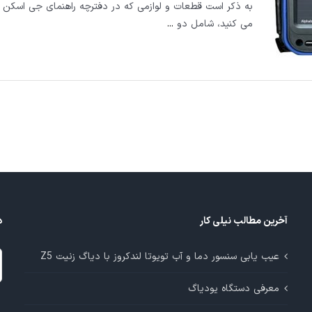
می کنید، شامل دو
...
آخرین مطالب نیلی کار
د
د
عیب یابی سنسور دما و آب تویوتا لندکروز با دیاگ زنیت Z5
م
معرفی دستگاه یودیاگ
آ