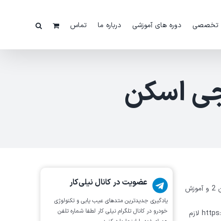
 تخصصی
دوره های آموزشی
درباره ما
تماس
جی اسکن
عضویت در کانال نیلی‌کار
جهت دانلود دفترچه راهنمای فارسی دستگاه عیب یاب جی اسکن 2 و آموزش
یادگیری جدیدترین متد‌های عیب یابی‌ و تکنولوژی
خودرو در کانال تلگرام نیلی کار لطفا شماره تلفن
https://nilicar.com/webdownloads/support/gscan2manual.pdf لازم