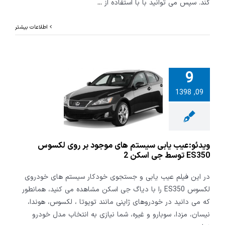
کند. سپس می توانید با با استفاده از
...
اطلاعات بیشتر
9
و:عیب یابی
09, 1398
 های موجود
وی لکسوس
ES350 توسط جی
سکن 2
ویدئو:عیب یابی سیستم های موجود بر روی لکسوس
ES350 توسط جی اسکن 2
در این فیلم عیب یابی و جستجوی خودکار سیستم های خودروی
لکسوس ES350 را با دیاگ جی اسکن مشاهده می کنید، همانطور
که می دانید در خودروهای ژاپنی مانند تویوتا ، لکسوس، هوندا،
نیسان، مزدا، سوبارو و غیره، شما نیازی به انتخاب مدل خودرو