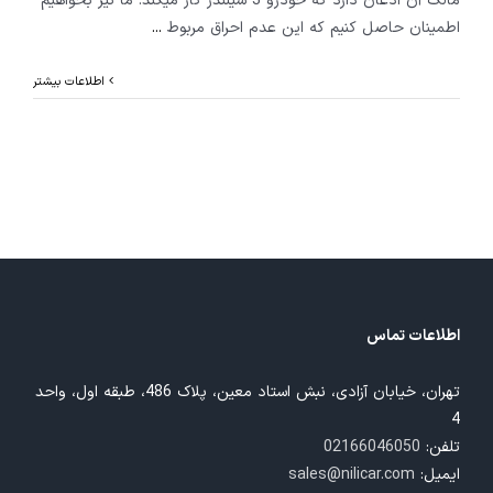
مالک آن اذعان دارد که خودرو 3 سیلندر کار میکند. ما نیز بخواهیم
اطمینان حاصل کنیم که این عدم احراق مربوط
...
اطلاعات بیشتر
اطلاعات تماس
تهران، خیابان آزادی، نبش استاد معین، پلاک 486، طبقه اول، واحد
4
تلفن:
02166046050
ایمیل:
sales@nilicar.com