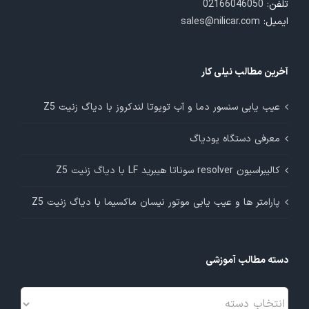
تلفن:
02166046050
ایمیل:
sales@nilicar.com
آخرین مطالب نیلی کار
عیب یابی سنسور دما و آب تویوتا لندکروز با دیاگ زنیت Z5
معرفی دستگاه یودیاگ
کالیبراسیون resolver سوناتا هیبرید LF با دیاگ زنیت Z5
پارامتر ها و عیب یابی موتور نیسان ماکسیما با دیاگ زنیت Z5
دسته مطالب آموزشی
دسته