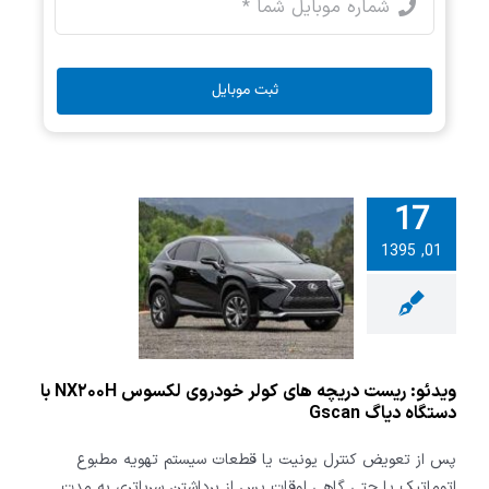
ثبت موبایل
17
01, 1395
 ریست دریچه
ولر خودروی
لکسوس NX۲۰۰H با
اگ Gscan
ویدئو: ریست دریچه های کولر خودروی لکسوس NX۲۰۰H با
دستگاه دیاگ Gscan
پس از تعویض کنترل یونیت یا قطعات سیستم تهویه مطبوع
اتوماتیک یا حتی گاهی اوقات پس از برداشتن سرباتری به مدت