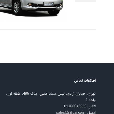
S7
اطلاعات تماس
تهران، خیابان آزادی، نبش استاد معین، پلاک 486، طبقه اول،
واحد 4
تلفن:
02166046050
ایمیل:
sales@nilicar.com