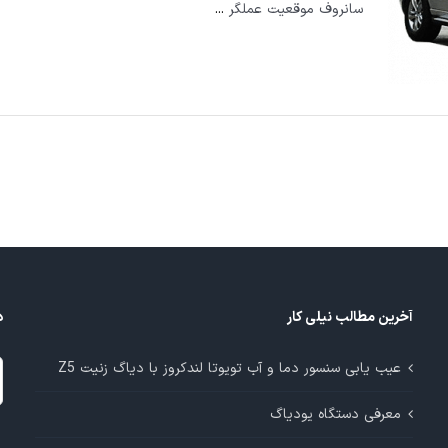
سانروف موقعیت عملگر
...
آخرین مطالب نیلی کار
د
د
عیب یابی سنسور دما و آب تویوتا لندکروز با دیاگ زنیت Z5
م
معرفی دستگاه یودیاگ
آ