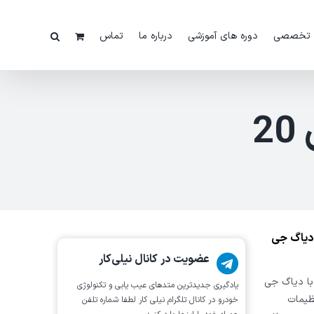
 تخصصی
دوره های آموزشی
درباره ما
تماس
2
i2 با استفاده از دیاگ جی
عضویت در کانال نیلی‌کار
 ریست سرویس دوره ای خودروی هیوندایی i20 را با دیاگ جی
یادگیری جدیدترین متد‌های عیب یابی‌ و تکنولوژی
Gs می توانید تنظیمات
خودرو در کانال تلگرام نیلی کار لطفا شماره تلفن