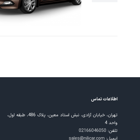
اسکن
اطلاعات تماس
تهران، خیابان آزادی، نبش استاد معین، پلاک 486، طبقه اول،
واحد 4
تلفن:
02166046050
ایمیل:
sales@nilicar.com