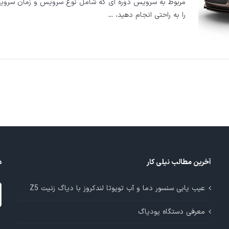
مربوط به سرویس دوره ای که شامل نوع سرویس و زمان سرو
را به راحتی انجام دهید،
...
آخرین مطالب نیلی کار
د
د
عیب یابی سنسور دما و آب تویوتا لندکروز با دیاگ زنیت Z5
م
معرفی دستگاه یودیاگ
آ