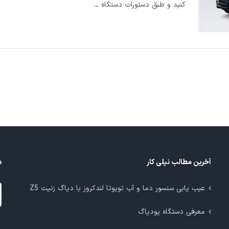
کنید و طبق دستورات دستگاه
...
آخرین مطالب نیلی کار
د
د
عیب یابی سنسور دما و آب تویوتا لندکروز با دیاگ زنیت Z5
م
معرفی دستگاه یودیاگ
آ