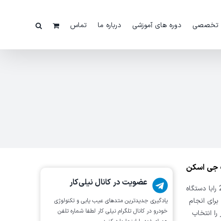
 تخصصی
دوره های آموزشی
درباره ما
تماس
عضویت در کانال نیلی‌کار
در این فیلم ریست ایسیو موتور خودروی BMW 528i مدل 2014 رابا دستگاه
رای انجام
یادگیری جدیدترین متد‌های عیب یابی‌ و تکنولوژی
خودرو در کانال تلگرام نیلی کار لطفا شماره تلفن
DM یا ایسیو موتور را انتخاب