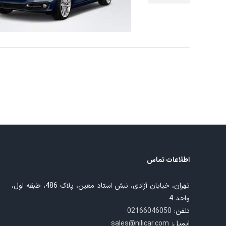
اطلاعات تماس
تهران، خیابان آزادی، نبش استاد معین، پلاک 486، طبقه اول،
واحد 4
تلفن:
02166046050
ایمیل:
sales@nilicar.com