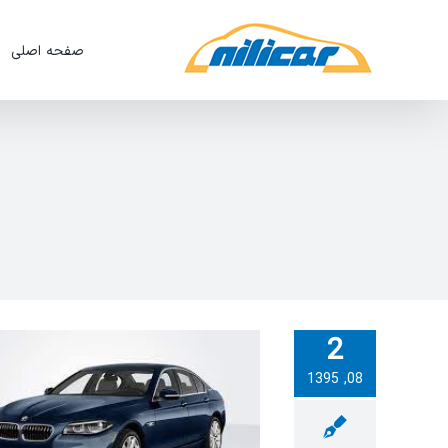
Ski
t
صفحه اصلی
conten
2
08, 1395
ویدئو:ریست ایسیو موتور BMW