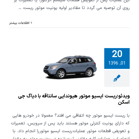
این عملیات پس از تعویض قطعات سیستم انژکتور، یا تعمیرات بر
روی آن توصیه می گردد تا مقادیر اولیه یونیت موتور ریست
...
اطلاعات بیشتر
20
:ریست ایسیو
01, 1396
ر هیوندایی
ه با دیاگ جی
اسکن
ویدئو:ریست ایسیو موتور هیوندایی سانتاقه با دیاگ جی
اسکن
با ریست ایسیو موتور چه اتفاقی می افتد؟ معمولا در خودرو هایی
که دارای یونیت کنترلی موتور هستند باید پس از سرویس، تعمیرات
و تعویض قطعات موتور عملیات ریست ایسیو موتور را انجام داد. با
انجام این عملیات کلیه مقادیر ثبت شده در یونیت موتور به مقدار