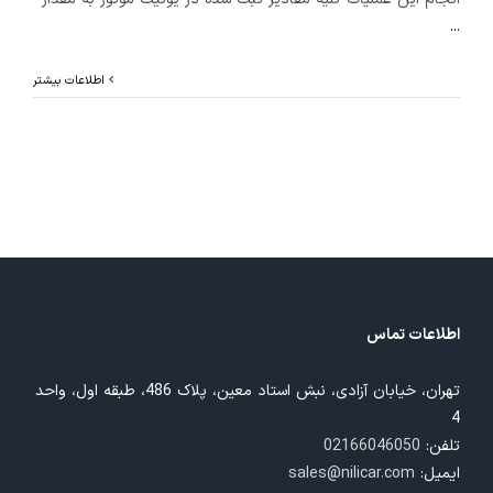
...
اطلاعات بیشتر
اطلاعات تماس
تهران، خیابان آزادی، نبش استاد معین، پلاک 486، طبقه اول، واحد
4
تلفن:
02166046050
ایمیل:
sales@nilicar.com