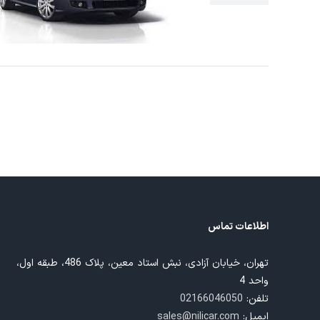
اطلاعات تماس
تهران، خیابان آزادی، نبش استاد معین، پلاک 486، طبقه اول،
واحد 4
تلفن:
02166046050
ایمیل:
sales@nilicar.com