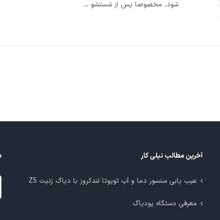
شود، مخصوصا پس از شستشو
...
آخرین مطالب نیلی کار
د
د
عیب یابی سنسور دما و آب تویوتا لندکروز با دیاگ زنیت Z5
م
معرفی دستگاه یودیاگ
آ