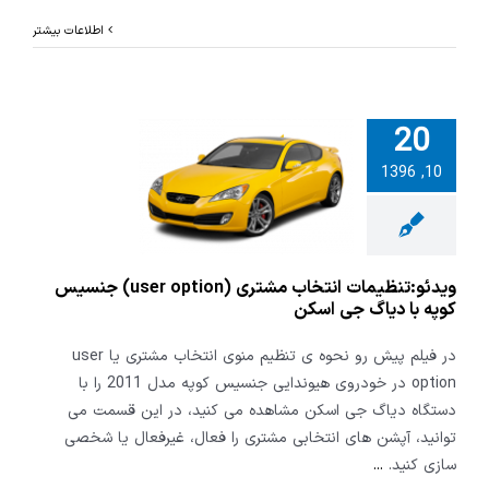
اطلاعات بیشتر
20
و:تنظیمات
10, 1396
انتخاب مشتری (user
option) جنسیس
با دیاگ جی
اسکن
ویدئو:تنظیمات انتخاب مشتری (user option) جنسیس
کوپه با دیاگ جی اسکن
در فیلم پیش رو نحوه ی تنظیم منوی انتخاب مشتری یا user
option در خودروی هیوندایی جنسیس کوپه مدل 2011 را با
دستگاه دیاگ جی اسکن مشاهده می کنید، در این قسمت می
توانید، آپشن های انتخابی مشتری را فعال، غیرفعال یا شخصی
سازی کنید.
...