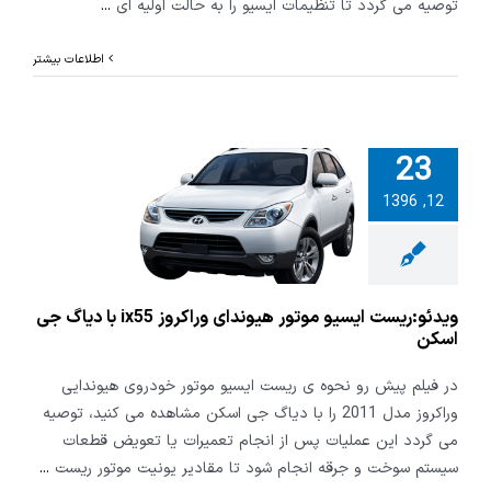
توصیه می گردد تا تنظیمات ایسیو را به حالت اولیه ای
...
اطلاعات بیشتر
23
:ریست ایسیو
12, 1396
ر هیوندای
وراکروز ix55 با دیاگ
ی اسکن
ویدئو:ریست ایسیو موتور هیوندای وراکروز ix55 با دیاگ جی
اسکن
در فیلم پیش رو نحوه ی ریست ایسیو موتور خودروی هیوندایی
وراکروز مدل 2011 را با دیاگ جی اسکن مشاهده می کنید، توصیه
می گردد این عملیات پس از انجام تعمیرات یا تعویض قطعات
سیستم سوخت و جرقه انجام شود تا مقادیر یونیت موتور ریست
...