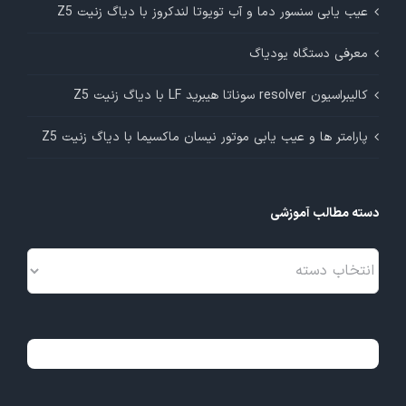
عیب یابی سنسور دما و آب تویوتا لندکروز با دیاگ زنیت Z5
معرفی دستگاه یودیاگ
کالیبراسیون resolver سوناتا هیبرید LF با دیاگ زنیت Z5
پارامتر ها و عیب یابی موتور نیسان ماکسیما با دیاگ زنیت Z5
دسته مطالب آموزشی
دسته
مطالب
آموزشی