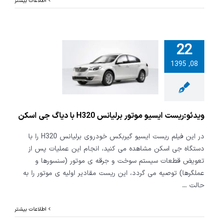
اطلاعات بیشتر
22
:ریست ایسیو
08, 1395
موتور برلیانس H320
اگ جی اسکن
ویدئو:ریست ایسیو موتور برلیانس H320 با دیاگ جی اسکن
در این فیلم ریست ایسیو گیربکس خودروی برلیانس H320 را با
دستگاه جی اسکن مشاهده می کنید، انجام این عملیات پس از
تعویض قطعات سیستم سوخت و جرقه ی موتور (سنسورها و
عملگرها) توصیه می گردد، این ریست مقادیر اولیه ی موتور را به
حالت
...
اطلاعات بیشتر