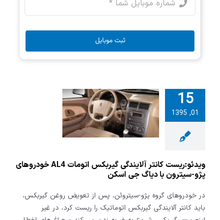
ثبت موبایل
:ریست کانتر
15
دگی گیربکس
01, 1395
اتومات AL4
وهای پژو-
 با دیاگ جی
اسکن
ویدئو:ریست کانتر آلایندگی گیربکس اتومات AL4 خودروهای
پژو-سیترون با دیاگ جی اسکن
در خودروهای گروه پژو-سیتروئن، پس از تعویض روغن گیربکس،
باید کانتر آلایندگی گیربکس اتوماتیک را ریست کرد، در غیر