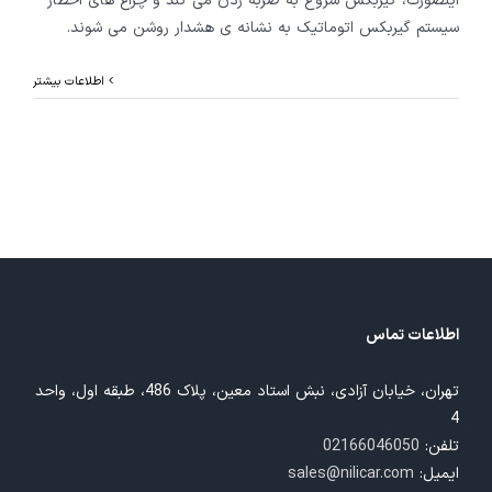
اینصورت، گیربکس شروع به ضربه زدن می کند و چراغ های اخطار
سیستم گیربکس اتوماتیک به نشانه ی هشدار روشن می شوند.
اطلاعات بیشتر
اطلاعات تماس
تهران، خیابان آزادی، نبش استاد معین، پلاک 486، طبقه اول، واحد
4
تلفن:
02166046050
ایمیل:
sales@nilicar.com