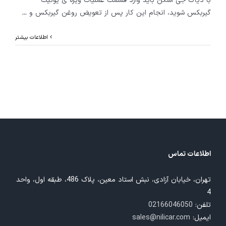
با دیاگ جی اسکن باید وارد قسمت عملیات ویژه ی یونیت
گیربکس شوید، انجام این کار پس از تعویض روغن گیربکس و
...
اطلاعات بیشتر
اطلاعات تماس
تهران، خیابان آزادی، نبش استاد معین، پلاک 486، طبقه اول، واحد
4
تلفن:
02166046050
ایمیل:
sales@nilicar.com