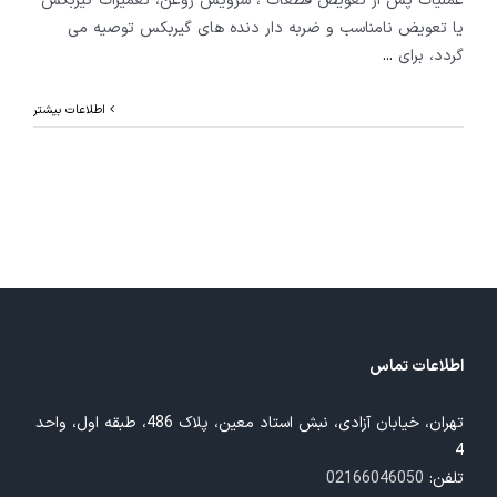
عملیات پس از تعویض قطعات ، سرویس روغن، تعمیرات گیربکس
یا تعویض نامناسب و ضربه دار دنده های گیربکس توصیه می
گردد، برای
...
اطلاعات بیشتر
اطلاعات تماس
تهران، خیابان آزادی، نبش استاد معین، پلاک 486، طبقه اول، واحد
4
تلفن:
02166046050