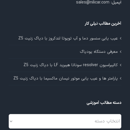
ایمیل:
sales@nilicar.com
آخرین مطالب نیلی کار
عیب یابی سنسور دما و آب تویوتا لندکروز با دیاگ زنیت Z5
معرفی دستگاه یودیاگ
کالیبراسیون resolver سوناتا هیبرید LF با دیاگ زنیت Z5
پارامتر ها و عیب یابی موتور نیسان ماکسیما با دیاگ زنیت Z5
دسته مطالب آموزشی
دسته
مطالب