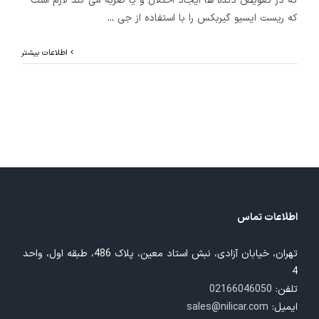
که در تعویض دنده ها ایجاد اختلال و یا ضربه می کند لازم است
که ریست ایسیو گیربکس را با استفاده از جی
...
اطلاعات بیشتر
اطلاعات تماس
تهران، خیابان آزادی، نبش استاد معین، پلاک 486، طبقه اول، واحد
4
تلفن:
02166046050
ایمیل:
sales@nilicar.com