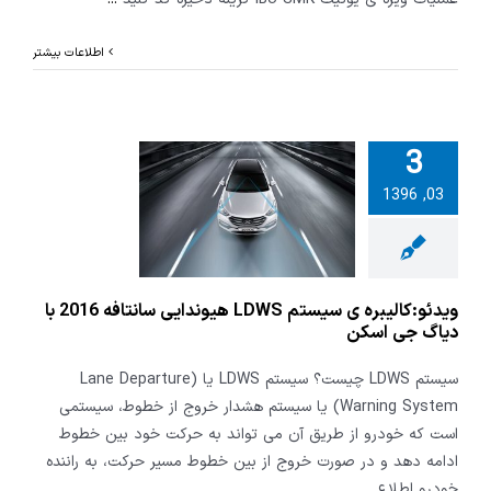
اطلاعات بیشتر
3
و:کالیبره ی
03, 1396
سیستم LDWS
ایی سانتافه
2016 با دیاگ جی
اسکن
ویدئو:کالیبره ی سیستم LDWS هیوندایی سانتافه 2016 با
دیاگ جی اسکن
سیستم LDWS چیست؟ سیستم LDWS یا (Lane Departure
Warning System) یا سیستم هشدار خروج از خطوط، سیستمی
است که خودرو از طریق آن می تواند به حرکت خود بین خطوط
ادامه دهد و در صورت خروج از بین خطوط مسیر حرکت، به راننده
خودرو اطلاع
...