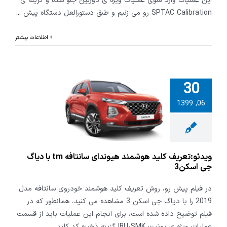
این عملیات وارد منوی عملیات ویژه ی دوربین جلو شده و گزینه ی
SPTAC Calibration رو می زنیم و طبق دستورالعل دستگاه پیش
...
اطلاعات بیشتر
30
:تعریف کلید
06, 1399
د هیوندای
سانتافه tm با دیاگ
 اسکن3
ویدئو:تعریف کلید هوشمند هیوندای سانتافه tm با دیاگ
جی اسکن3
در فیلم پیش رو، روش تعریف کلید هوشمند خودروی سانتافه مدل
2019 را با دیاگ جی اسکن 3 مشاهده می کنید، همانطور که در
فیلم توضیح داده شده است، برای انجام این عملیات باید از قسمت
عملیات ویژه ی یونیت IBU-SMK گزینه ذخیره کد کلید
...