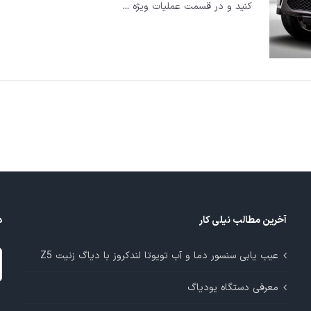
کنید و در قسمت عملیات ویژه
...
آخرین مطالب نیلی کار
د
د
عیب یابی سنسور دما و آب تویوتا لندکروز با دیاگ زنیت Z5
م
معرفی دستگاه یودیاگ
آ