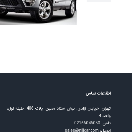
ون با دیاگ جی اسکن
اطلاعات تماس
تهران، خیابان آزادی، نبش استاد معین، پلاک 486، طبقه اول،
واحد 4
تلفن:
02166046050
ایمیل:
sales@nilicar.com